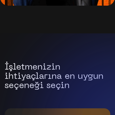
İşletmenizin
ihtiyaçlarına en uygun
seçeneği seçin