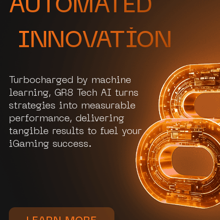
AUTOMA
INNOV
Turbocharged by machine
learning, GR8 Tech AI turns
strategies into measurable
performance, delivering
tangible results to fuel your
iGaming success.