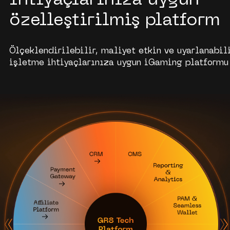
İhtiyaçlarınıza uygun
özelleştirilmiş platform
Ölçeklendirilebilir, maliyet etkin ve uyarlanabili
işletme ihtiyaçlarınıza uygun iGaming platformu