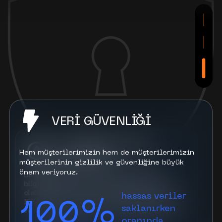
VERI GÜVENLIĞI
GELIŞMIŞ TEHDIT
Hem müşterilerimizin hem de müşterilerimizin
ALGILAMA
müşterilerinin gizlilik ve güvenliğine büyük
SÜREKLI GÜVENLIK
önem veriyoruz.
Bir geliştirici veya muhasebecinin dizüstü
TAKIBI
bilgisayarı bir saldırının başlangıç noktası
olabilir. Platformumuzu korumak için MFA, WAF,
hassas veriler
IPS/IDS, DLP ve yapay zeka destekli vaka tespit
100%
saklanırken
SOC ekibimiz, 7/24 gerçek zamanlı olarak takipte
ve müdahale teknolojilerinden faydalanıyoruz.
ve ihtiyaç halinde müdahaleye hazır haldedir.
oranında