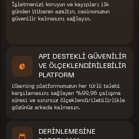
İşletmenizi koruyun ve kayıpları ilk
günden itibaren azaltın, casinonuzun
güvenilir kalmasını sağlayın.
API DESTEKLI GÜVENILIR
VE ÖLÇEKLENDIRILEBILIR
PLATFORM
iGaming platformunuzun her türlü talebi
karşılamasını sağlayan %99,96 çalışma
süresi ve sınırsız ölçeklendirilebilirlikle
gözünüz arkada kalmasın.
DERINLEMESINE