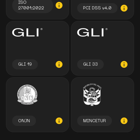
ISO
27001:2022
PCI DSS v4.0
GLI 19
GLI 33
ONJN
MINCETUR