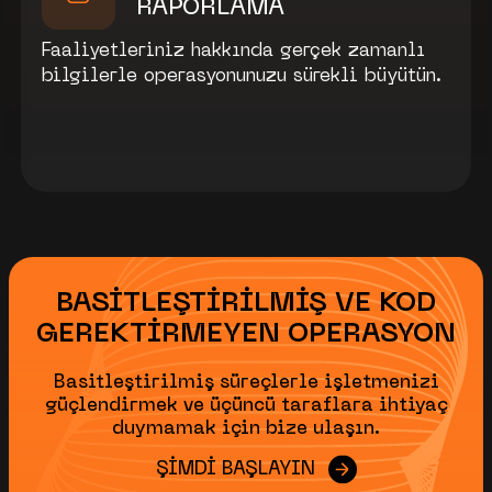
RAPORLAMA
Faaliyetleriniz hakkında gerçek zamanlı
bilgilerle operasyonunuzu sürekli büyütün.
BASITLEŞTIRILMIŞ VE KOD
GEREKTIRMEYEN OPERASYON
Basitleştirilmiş süreçlerle işletmenizi
güçlendirmek ve üçüncü taraflara ihtiyaç
duymamak için bize ulaşın.
ŞIMDI BAŞLAYIN