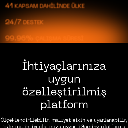
24/7
DESTEK
99.96%
ÇALIŞMA SÜRESI
İhtiyaçlarınıza
uygun
özelleştirilmiş
platform
Ölçeklendirilebilir, maliyet etkin ve uyarlanabilir,
işletme ihtiyaçlarınıza uygun iGaming platformu