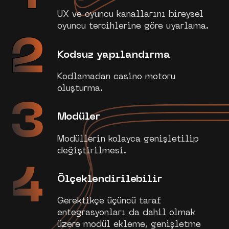
UX ve oyuncu kanallarını bireysel
oyuncu tercihlerine göre uyarlama.
Kodsuz yapılandırma
Kodlamadan casino motoru
oluşturma.
Modüler
Modüllerin kolayca genişletilip
değiştirilmesi.
Ölçeklendirilebilir
Gerektikçe üçüncü taraf
entegrasyonları da dahil olmak
üzere modül ekleme, genişletme