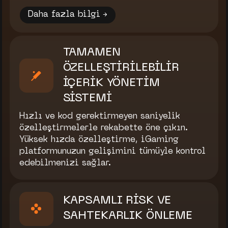
Daha fazla bilgi
TAMAMEN
ÖZELLEŞTIRILEBILIR
İÇERIK YÖNETIM
SISTEMI
Hızlı ve kod gerektirmeyen saniyelik
özelleştirmelerle rekabette öne çıkın.
Yüksek hızda özelleştirme, iGaming
platformunuzun gelişimini tümüyle kontrol
edebilmenizi sağlar.
KAPSAMLI RISK VE
SAHTEKARLIK ÖNLEME