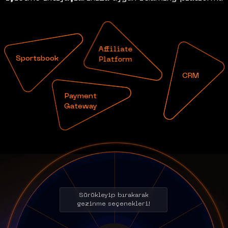
Affiliate
Sportsbook
Platform
CRM
Payment
Gateway
Sürükleyip bırakarak
gezinme seçenekleri!