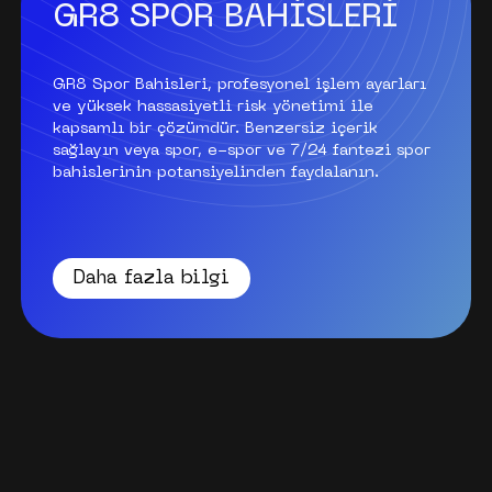
GR8 SPOR BAHISLERI
GR8 Spor Bahisleri, profesyonel işlem ayarları
ve yüksek hassasiyetli risk yönetimi ile
kapsamlı bir çözümdür. Benzersiz içerik
sağlayın veya spor, e-spor ve 7/24 fantezi spor
bahislerinin potansiyelinden faydalanın.
Daha fazla bilgi