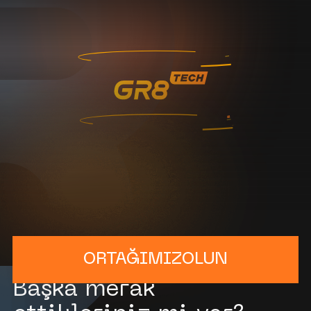
ORTAĞIMIZ
OLUN
Başka merak